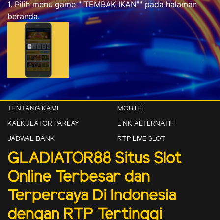
1. Pilih menu game ""TEMBAK IKAN"" pada halaman
beranda.
TENTANG KAMI
MOBILE
KALKULATOR PARLAY
LINK ALTERNATIF
JADWAL BANK
RTP LIVE SLOT
GLADIATOR88 Situs Slot
Online Terbesar dan
Terpercaya Di Indonesia
dengan RTP Tertinggi