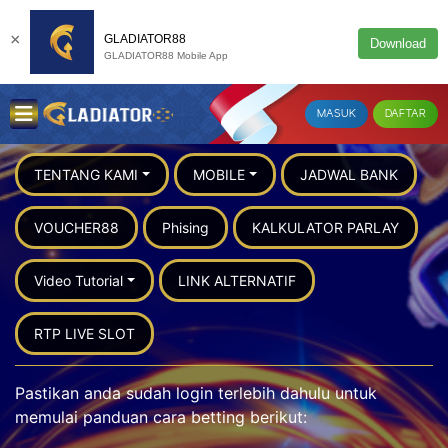
×
GLADIATOR88
Download
GLADIATOR88 Mobile App
MASUK
DAFTAR
TENTANG KAMI
MOBILE
JADWAL BANK
VOUCHER88
Phising
KALKULATOR PARLAY
Video Tutorial
LINK ALTERNATIF
RTP LIVE SLOT
Pastikan anda sudah login terlebih dahulu untuk
memulai panduan cara betting berikut: